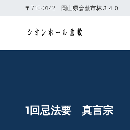
内
〒710-0142 岡山県倉敷市林３４０
容
を
ス
岡山県倉敷市
キ
ッ
プ
1回忌法要 真言宗