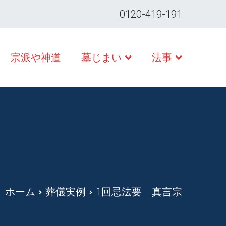
0120-419-191
宗派や神道
墓じまい
法事
ホーム
葬儀実例
1回忌法要 真言宗