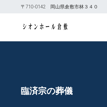
内
〒710-0142 岡山県倉敷市林３４０
容
を
ス
岡山県倉敷市
キ
ッ
プ
臨済宗の葬儀