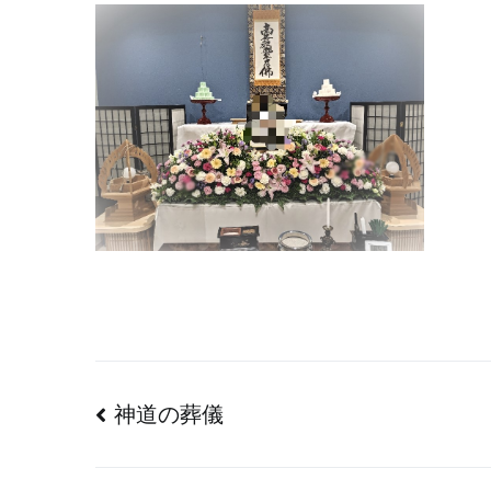
投
神道の葬儀
稿