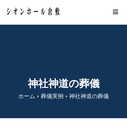
内
容
岡山県倉敷市の安い葬儀・家族葬 シオンホール
を
倉敷
ス
キ
ッ
プ
神社神道の葬儀
ホーム
葬儀実例
神社神道の葬儀