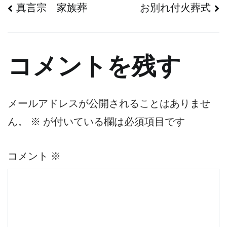
投
真言宗 家族葬
お別れ付火葬式
稿
ナ
コメントを残す
ビ
ゲ
メールアドレスが公開されることはありませ
ん。
※
が付いている欄は必須項目です
ー
シ
コメント
※
ョ
ン