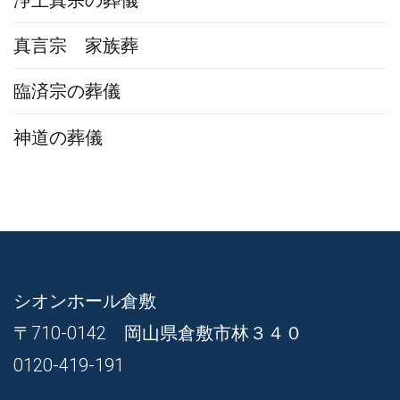
真言宗 家族葬
臨済宗の葬儀
神道の葬儀
シオンホール倉敷
〒710-0142 岡山県倉敷市林３４０
0120-419-191