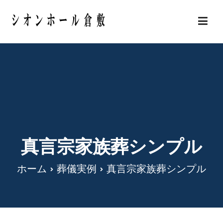
内
容
岡山県倉敷市の安い葬儀・家族葬 シオンホール
を
倉敷
ス
キ
ッ
プ
真言宗家族葬シンプル
ホーム
葬儀実例
真言宗家族葬シンプル