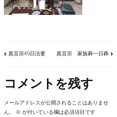
投
真言宗49日法要
真言宗 家族葬一日葬
稿
ナ
コメントを残す
ビ
ゲ
メールアドレスが公開されることはありませ
ん。
※
が付いている欄は必須項目です