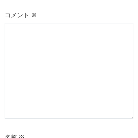
ー
シ
コメント
※
ョ
ン
名前
※