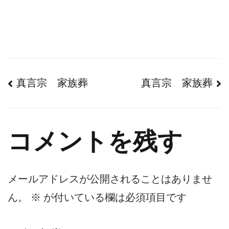
投
真言宗 家族葬
真言宗 家族葬
稿
ナ
コメントを残す
ビ
ゲ
メールアドレスが公開されることはありませ
ん。
※
が付いている欄は必須項目です
ー