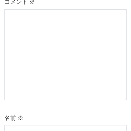
シ
コメント
※
ョ
ン
名前
※