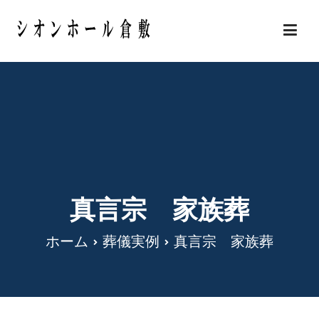
内
容
岡山県倉敷市の安い葬儀・家族葬 シオンホール
を
倉敷
ス
キ
ッ
プ
真言宗 家族葬
ホーム
葬儀実例
真言宗 家族葬