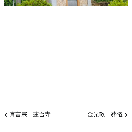
投
真言宗 蓮台寺
金光教 葬儀
稿