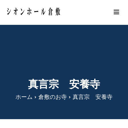
内
容
岡山県倉敷市の安い葬儀・家族葬 シオンホール
を
倉敷
ス
キ
ッ
プ
真言宗 安養寺
ホーム
倉敷のお寺
真言宗 安養寺