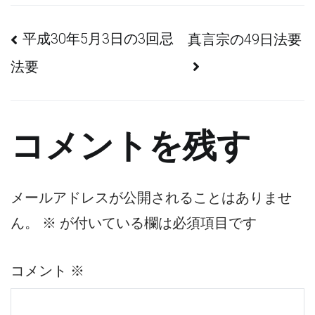
投
平成30年5月3日の3回忌
真言宗の49日法要
法要
稿
ナ
コメントを残す
ビ
ゲ
メールアドレスが公開されることはありませ
ー
ん。
※
が付いている欄は必須項目です
シ
コメント
※
ョ
ン