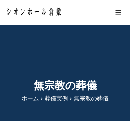
内
容
岡山県倉敷市の安い葬儀・家族葬 シオンホール
を
倉敷
ス
キ
ッ
プ
無宗教の葬儀
ホーム
葬儀実例
無宗教の葬儀