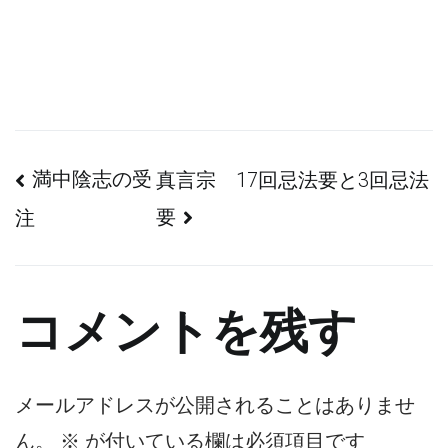
投
満中陰志の受
真言宗 17回忌法要と3回忌法
要
注
稿
ナ
コメントを残す
ビ
ゲ
メールアドレスが公開されることはありませ
ー
ん。
※
が付いている欄は必須項目です