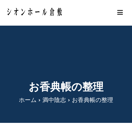
内
容
岡山県倉敷市の安い葬儀・家族葬 シオンホール
を
倉敷
ス
キ
ッ
プ
お香典帳の整理
ホーム
満中陰志
お香典帳の整理