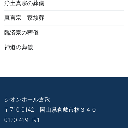
浄土真宗の葬儀
真言宗 家族葬
臨済宗の葬儀
神道の葬儀
シオンホール倉敷
〒710-0142 岡山県倉敷市林３４０
0120-419-191